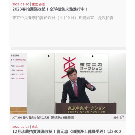
|
2023-03-20
東京 香港
2023春拍圓滿收槌！全球徵集火熱進行中！
東京中央春季拍賣於昨日（3月19日）圓滿結束。是次拍賣於東京及香港雙城舉行，40多個專場共呈獻逾1,400件珍品。當中「風神有餘—東京某藏家同一書法收藏」、「鐵筆留痕—日本著名篆刻家舊藏印譜專場」、「鴻禧集珍—舊鴻禧美術館舊藏元明清重要漆器專場」及「萬彩斑斕—山中商會舊藏明清重要瓷器專場」等多個專場喜獲白手套佳績。
|
2022-12-02
東京
12月珍藏拍賣圓滿收槌！曹元忠《稱讚淨土佛攝受經》以2400