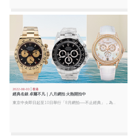
|
2022-08-03
香港
經典名錶 卓爾不凡｜八月網拍 火熱開拍中
東京中央即日起至10日舉行「8月網拍──不止經典」，為您帶來逾70件珠寶首飾、威士忌、腕錶、浮世繪、當代藝術及NFT等拍品。今天先為大家嚴選經典名錶──勞力士及百達翡麗，絕對是保值之選。瀏覽更多拍品，敬請登入tcabid.com或登入東京中央小程序瀏覽！