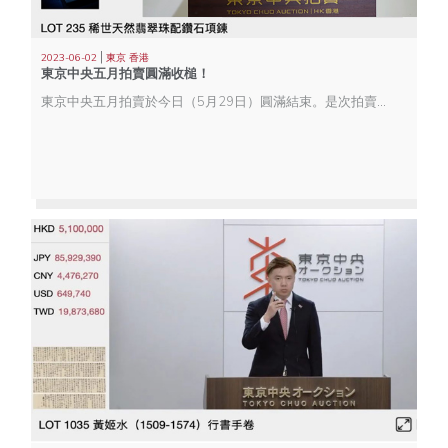
|
2023-06-02
東京 香港
東京中央五月拍賣圓滿收槌！
東京中央五月拍賣於今日（5月29日）圓滿結束。是次拍賣於香港上環永安中心2601藝術空間舉行，共30多個專場呈獻逾700件珍品。其中「德不孤 必有鄰—日本藤井有鄰館舊藏稀寶專場」、「四海為家求真味 畫壇第一美食家—日本四川飯店名廚陳建民同一上款張大千作品專題」等多個專場喜獲白手套佳績。