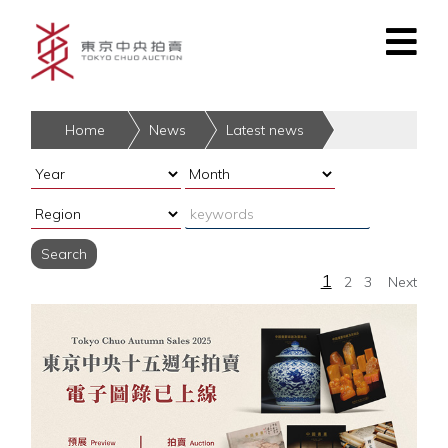
Home
News
Latest news
Year:
Month:
Region:
1
2
3
Next