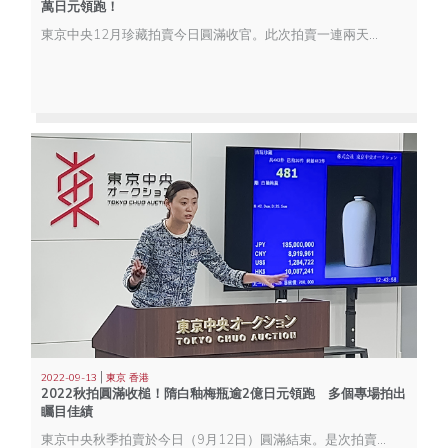
萬日元領跑！
東京中央12月珍藏拍賣今日圓滿收官。此次拍賣一連兩天於東京本社舉行，12個專場共呈獻超過600件珍品。多項珍品均獲藏家熱捧，其中【古籍善本專場】的明星拍品Lot 296 五代 曹元忠為其亡兄寫《稱讚淨土佛攝受經》以近二千四百萬日元成交，成績亮麗。
|
2022-09-13
東京 香港
2022秋拍圓滿收槌！隋白釉梅瓶逾2億日元領跑 多個專場拍出
矚目佳績
東京中央秋季拍賣於今日（9月12日）圓滿結束。是次拍賣於東京及香港雙城舉行，40多個專場共呈獻逾1,200件珍品。當中「世外丹青—九州某重要藏家同一收藏」、「墨緣匯觀—某重要藏家同一收藏書法」等專場多個專場喜獲白手套佳績。