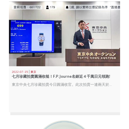
|
2022-07-15
東京
七月珍藏拍賣圓滿收槌！F.P.Journe名錶近４千萬日元領跑!
東京中央七月珍藏拍賣今日圓滿收官。此次拍賣一連兩天於東京本社舉行，16個專場共呈獻超過700件珍品。多項珍品均獲藏家熱捧，其中初設的【MANYODO 世界名錶及珠寶首飾及佳釀專場】的明星拍品Lot 699 F.P. Journe Chronomètre á Resonance以近四千萬日元（39,675,000日元）成交，成績亮麗。