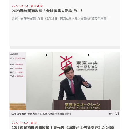
|
2023-03-20
東京 香港
2023春拍圓滿收槌！全球徵集火熱進行中！
東
京中央春季拍賣於昨日（3月19日）圓滿結束。是次拍賣於東京及香港雙城舉行，40多個專場共呈獻逾1,400件珍品。當中「風神有餘—東京某藏家同一書法收藏」、「鐵筆留痕—日本著名篆刻家舊藏印譜專場」、「鴻禧集珍—舊鴻禧美術館舊藏元明清重要漆器專場」及「萬彩斑斕—山中商會舊藏明清重要瓷器專場」等多個專場喜獲白手套佳績。
|
2022-12-02
東京
12月珍藏拍賣圓滿收槌！曹元忠《稱讚淨土佛攝受經》以2400