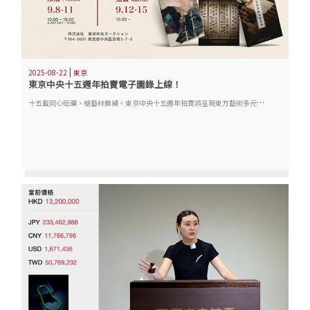
|
2025-08-22
東京
東京中央十五週年拍賣電子圖錄上線！
十
五載同心砥礪，繪藝林錦繡。東京中央十五週年拍賣將呈現東方藝術多元風貌，再現文化傳承的壯麗篇章。