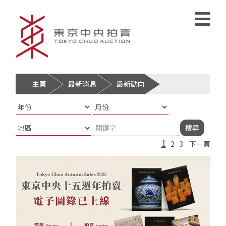
主頁
最新消息
最新動向
年
月
地
份:
份:
區:
1
2
3
下一頁