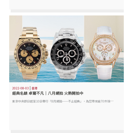
|
2022-08-03
香港
經典名錶 卓爾不凡｜八月網拍 火熱開拍中
東
京中央即日起至10日舉行「8月網拍──不止經典」，為您帶來逾70件珠寶首飾、威士忌、腕錶、浮世繪、當代藝術及NFT等拍品。今天先為大家嚴選經典名錶──勞力士及百達翡麗，絕對是保值之選。瀏覽更多拍品，敬請登入tcabid.com或登入東京中央小程序瀏覽！