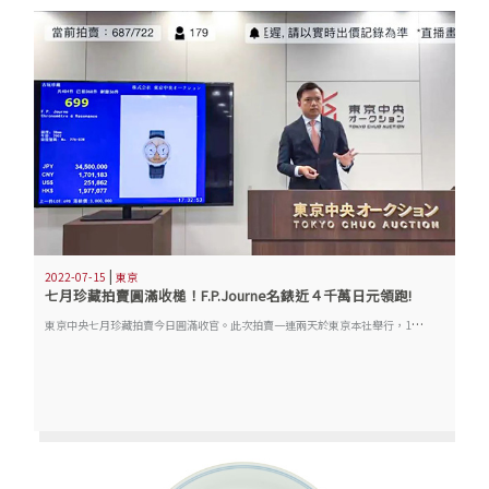
|
2022-07-15
東京
七月珍藏拍賣圓滿收槌！F.P.Journe名錶近４千萬日元領跑!
東
京中央七月珍藏拍賣今日圓滿收官。此次拍賣一連兩天於東京本社舉行，16個專場共呈獻超過700件珍品。多項珍品均獲藏家熱捧，其中初設的【MANYODO 世界名錶及珠寶首飾及佳釀專場】的明星拍品Lot 699 F.P. Journe Chronomètre á Resonance以近四千萬日元（39,675,000日元）成交，成績亮麗。