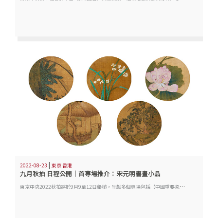
|
2022-08-23
東京 香港
九月秋拍 日程公開｜首專場推介：宋元明書畫小品
東
京中央2022秋拍將於9月9至12日舉槌，呈獻多個專場包括【中國重要瓷器藝術品珍藏】、【中國近現代書畫專場】、【華彩神藝 錦繡天工—某藏家藏清代服飾專場】、【古玩珍藏】、【當代藝術潮玩】、【瑰麗珠寶】、【珍稀佳釀】、【品味古巴】等，臻品薈萃，切勿錯過！電子圖錄亦已火熱上線，大家可到小程序瀏覽更多珍品！