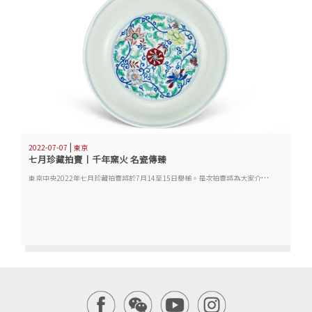
|
2022-07-07
東京
七月珍藏拍賣丨千年窯火 名瓷傳臻
東
京中央2022年七月珍藏拍賣將於7月14至15日舉槌。是次拍賣將為大家介紹多個專場，今天將為大家隆重介紹【千年窯火 名瓷傳臻—關東某藏家藏歷代陶瓷器專場】精品，當中更有明星拍品Lot 440 清雍正 鬥彩纏枝花卉紋盤，珍品薈萃，不容錯過。