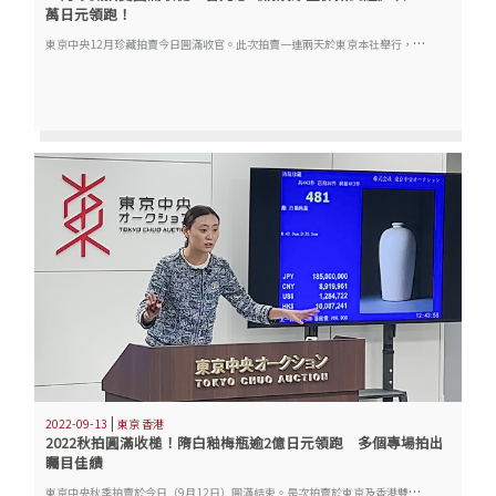
萬日元領跑！
東
京中央12月珍藏拍賣今日圓滿收官。此次拍賣一連兩天於東京本社舉行，12個專場共呈獻超過600件珍品。多項珍品均獲藏家熱捧，其中【古籍善本專場】的明星拍品Lot 296 五代 曹元忠為其亡兄寫《稱讚淨土佛攝受經》以近二千四百萬日元成交，成績亮麗。
|
2022-09-13
東京 香港
2022秋拍圓滿收槌！隋白釉梅瓶逾2億日元領跑 多個專場拍出
矚目佳績
東
京中央秋季拍賣於今日（9月12日）圓滿結束。是次拍賣於東京及香港雙城舉行，40多個專場共呈獻逾1,200件珍品。當中「世外丹青—九州某重要藏家同一收藏」、「墨緣匯觀—某重要藏家同一收藏書法」等專場多個專場喜獲白手套佳績。