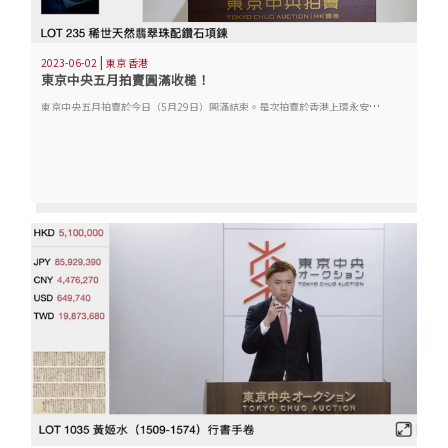
|
2023-06-02
東京 香港
東京中央五月拍賣圓滿收槌！
東
京中央五月拍賣於今日（5月29日）圓滿結束。是次拍賣於香港上環永安中心2601藝術空間舉行，共30多個專場呈獻逾700件珍品。其中「德不孤 必有鄰—日本藤井有鄰館舊藏稀寶專場」、「四海為家求真味 畫壇第一美食家—日本四川飯店名廚陳建民同一上款張大千作品專題」等多個專場喜獲白手套佳績。