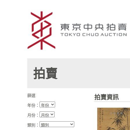
拍賣
篩選
拍賣資訊
年份：
月份：
類別：