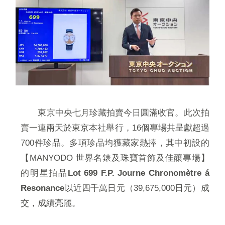
東京中央七月珍藏拍賣今日圓滿收官。此次拍
賣一連兩天於東京本社舉行，16個專場共呈獻超過
700件珍品。多項珍品均獲藏家熱捧，其中初設的
【MANYODO 世界名錶及珠寶首飾及佳釀專場】
的明星拍品
Lot 699 F.P. Journe Chronomètre á
Resonance
以近四千萬日元（39,675,000日元）成
交，成績亮麗。