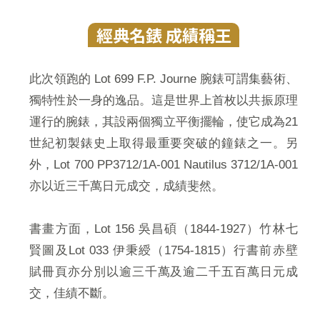
經典名錶 成績稱王
此次領跑的 Lot 699 F.P. Journe 腕錶可謂集藝術、
獨特性於一身的逸品。這是世界上首枚以共振原理
運行的腕錶，其設兩個獨立平衡擺輪，使它成為21
世紀初製錶史上取得最重要突破的鐘錶之一。另
外，Lot 700 PP3712/1A-001 Nautilus 3712/1A-001
亦以近三千萬日元成交，成績斐然。
書畫方面，Lot 156 吳昌碩（1844-1927）竹林七
賢圖及Lot 033 伊秉綬（1754-1815）行書前赤壁
賦冊頁亦分別以逾三千萬及逾二千五百萬日元成
交，佳績不斷。