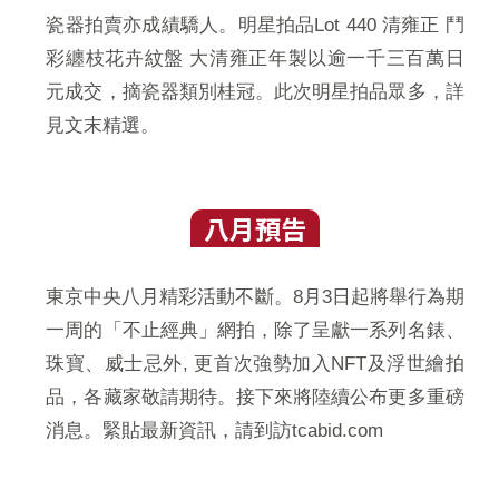
瓷器拍賣亦成績驕人。明星拍品Lot 440 清雍正 鬥
彩纏枝花卉紋盤 大清雍正年製以逾一千三百萬日
元成交，摘瓷器類別桂冠。此次明星拍品眾多，詳
見文末精選。
八月預告
東京中央八月精彩活動不斷。8月3日起將舉行為期
一周的「不止經典」網拍，除了呈獻一系列名錶、
珠寶、威士忌外, 更首次強勢加入NFT及浮世繪拍
品，各藏家敬請期待。接下來將陸續公布更多重磅
消息。緊貼最新資訊，請到訪
tcabid.com