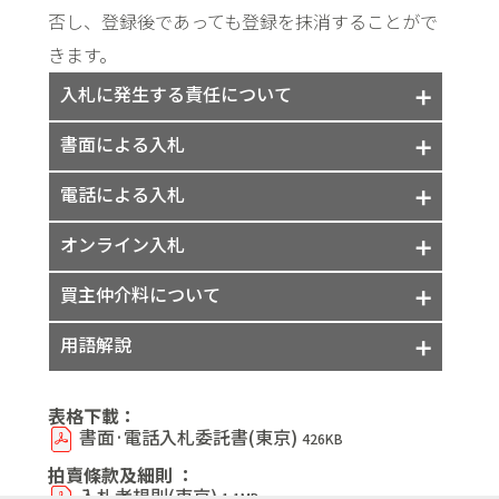
否し、登録後であっても登録を抹消することがで
きます。
入札に発生する責任について
オークションにご参加の際には責任が
書面による入札
発生致します。以下の事項をご確認く
当日ご来場いただけない方は「、書面入札
電話による入札
ださい。
委託書」による不在入札も可能です。「書面
当日ご来場いただけない方は「、電話入札
オンライン入札
1. 作品は現状有姿のままオークションに出
入札委託書」に必要事項をご記入のう え下
委託書」による入札も可能です。「電話入札
品されます。入札者は作品に関する当社の全
記宛にFAX又はご郵送ください。又、2022年
1. 入札者は、原則として、オークションの
買主仲介料について
委託書」に必要事項をご記入のうえ、下記
ての書面または口頭による説明に頼るので
7月12日までに保証金（預託金）をお振込み
ために直接会場に来場する必要があります。
宛にFAX 又はご郵送ください。又、2022年7
入札者は落札額に加えて、当社への手数料を
用語解說
はなく、事前に作品を観覧しその状態と説
いただくほか、当社が確認できる銀行残高
ただし、来場できない場合には、オンライ
月12日までに保証金（預託金）をお振込み
お支払いしていただく必要がおありです。
明や評価に満足していると見なされます。
証明をご提示ください。（注意：2022年7月
ン入札を通じて入札をすることができます。
拍賣官
いただくほか、当社が確認できる銀行残高
（一件につき）
表格下載：
12日までに当口座必着）【 保証金金額：
2. 本規則に別途定めがある場合を除き、当
2. オンライン入札を通じて入札を希望する
書面·電話入札委託書(東京)
証明をご提示ください。（注意：2022年7月
426KB
指代表本公司主持拍賣並決定落
500萬円（金額は原則として500萬円としま
【東京の会場】
社が作品に行う全ての書面または口頭によ
入札者は、オークションが開催される2022
12日までに当口座必着）【 保証金金額：
拍賣條款及細則 ：
槌的人。
すが、競売品の予想落札額が高額である場
る説明または評価は、カタログ・報告書
入札者規則(東京)
年7月12日前に当社に申請し、当社の指示に
1.1MB