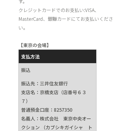
す。
クレジットカードでのお支払い:VISA、
MasterCard、銀聯カードにてお支払いくださ
い。
【東京の会場】
支払方法
振込
振込先：三井住友銀行
支店名：京橋支店（店番号６３
７）
普通預金口座：8257350
名義人：株式会社 東京中央オー
クション （カブシキガイシャ ト