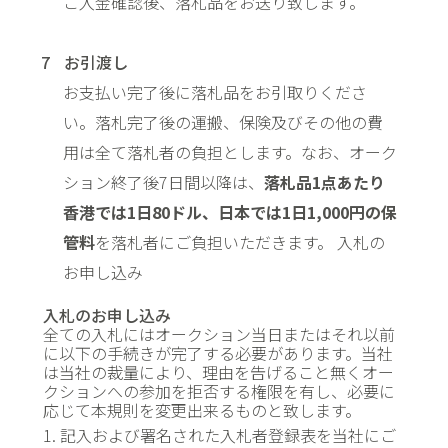
ご入金確認後、落札品をお送り致します。
お引渡し
お支払い完了後に落札品をお引取りくださ
い。落札完了後の運搬、保険及びその他の費
用は全て落札者の負担とします。なお、オーク
ション終了後7日間以降は、
落札品1点あたり
香港では1日80ドル、日本では1日1,000円の保
管料
を落札者にご負担いただきます。 入札の
お申し込み
入札のお申し込み
全ての入札にはオークション当日またはそれ以前
に以下の手続きが完了する必要があります。当社
は当社の裁量により、理由を告げること無くオー
クションへの参加を拒否する権限を有し、必要に
応じて本規則を変更出来るものと致します。
1. 記入および署名された入札者登録表を当社にご